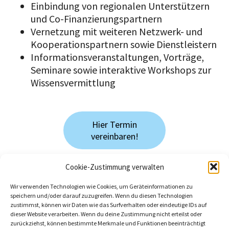
Einbindung von regionalen Unterstützern
und Co-Finanzierungspartnern
Vernetzung mit weiteren Netzwerk- und
Kooperationspartnern sowie Dienstleistern
Informationsveranstaltungen, Vorträge,
Seminare sowie interaktive Workshops zur
Wissensvermittlung
Neuigkeiten
Hier Termin
vereinbaren!
Aktueller Gründungsradar
2024
Cookie-Zustimmung verwalten
PFH Göttingen gehört
Id
eenbeweger: Crowdfunding-Plattform für
Wir verwenden Technologien wie Cookies, um Geräteinformationen zu
bundesweit zur Spitze im
speichern und/oder darauf zuzugreifen. Wenn du diesen Technologien
den Norden und Süden Niedersachsens
zustimmst, können wir Daten wie das Surfverhalten oder eindeutige IDs auf
Hochschulranking des
dieser Website verarbeiten. Wenn du deine Zustimmung nicht erteilst oder
Gründungsradars.
zurückziehst, können bestimmte Merkmale und Funktionen beeinträchtigt
Mit dem
Ideenbeweger
betreibt das ZE Zentrum