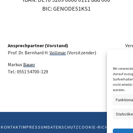
BIC: GENODE51KS1
Ansprechpartner (Vorstand)
Ver
Prof. Dr. Bernhard H.
Vollmar
(Vorsitzender)
Ste
Markus
Bauer
Wir verwende
Tel.: 0551 54700-129
darauf zuzug
Surfverhalte
nicht erteil
werden.
Funktiona
Entrepreneurship und I
Statistik
Du möchtest Zukunft studiere
Weg gestalten können? Die 
KONTAKT
IMPRESSUM
DATENSCHUTZ
COOKIE-RICHTLINIE (EU)