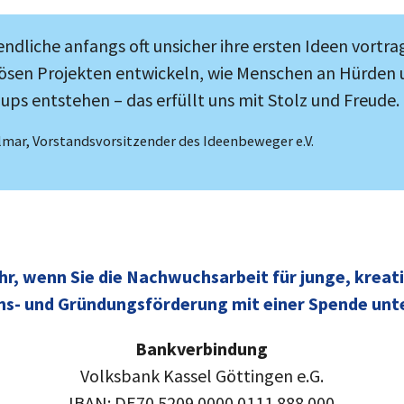
endliche anfangs oft unsicher ihre ersten Ideen vortra
eriösen Projekten entwickeln, wie Menschen an Hürde
ups entstehen – das erfüllt uns mit Stolz und Freude.
ollmar, Vorstandsvorsitzender des Ideenbeweger e.V.
ehr, wenn Sie die Nachwuchsarbeit für junge, kreat
ns- und Gründungsförderung mit einer Spende unt
Bankverbindung
Volksbank Kassel Göttingen e.G.
IBAN: DE70 5209 0000 0111 888 000