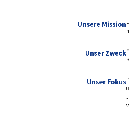
U
Unsere Mission
n
F
Unser Zweck
B
D
Unser Fokus
u
J
W