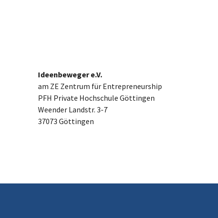
Ideenbeweger e.V.
am ZE Zentrum für Entrepreneurship
PFH Private Hochschule Göttingen
Weender Landstr. 3-7
37073 Göttingen
Neuigkeiten
Aktueller Gründungsradar 2024
PFH Göttingen gehört bundesweit zur Spitze im
Hochschulranking des Gründungsradars.