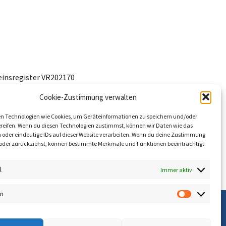
einsregister VR202170
Cookie-Zustimmung verwalten
uernummer: 20/206/31916
n Technologien wie Cookies, um Geräteinformationen zu speichern und/oder
reifen. Wenn du diesen Technologien zustimmst, können wir Daten wie das
n oder eindeutige IDs auf dieser Website verarbeiten. Wenn du deine Zustimmung
st oder zurückziehst, können bestimmte Merkmale und Funktionen beeinträchtigt
l
Immer aktiv
nnovation
en
Statistik
n und den eigenen
moderne Form der BWL