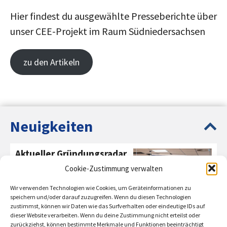
Hier findest du ausgewählte Presseberichte über
unser CEE-Projekt im Raum Südniedersachsen
zu den Artikeln
Dieses Projekt wird gefördert durch:
Neuigkeiten
Aktueller Gründungsradar
2024
Cookie-Zustimmung verwalten
PFH Göttingen gehört
Wir verwenden Technologien wie Cookies, um Geräteinformationen zu
bundesweit zur Spitze im
speichern und/oder darauf zuzugreifen. Wenn du diesen Technologien
zustimmst, können wir Daten wie das Surfverhalten oder eindeutige IDs auf
Hochschulranking des
dieser Website verarbeiten. Wenn du deine Zustimmung nicht erteilst oder
Gründungsradars.
zurückziehst, können bestimmte Merkmale und Funktionen beeinträchtigt