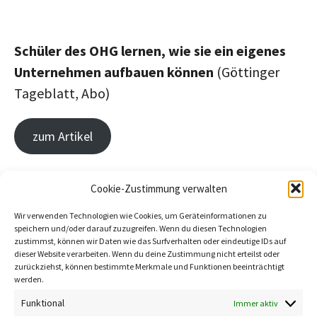
Schüler des OHG lernen, wie sie ein eigenes
Unternehmen aufbauen können
(Göttinger
Tageblatt, Abo)
zum Artikel
Nachhaltige Ideen: Göttinger Schüler
Cookie-Zustimmung verwalten
schlüpfen in die Rolle von
Wir verwenden Technologien wie Cookies, um Geräteinformationen zu
Unternehmensgründern
(Göttinger Tageblatt,
speichern und/oder darauf zuzugreifen. Wenn du diesen Technologien
Abo)
zustimmst, können wir Daten wie das Surfverhalten oder eindeutige IDs auf
Neuigkeiten
dieser Website verarbeiten. Wenn du deine Zustimmung nicht erteilst oder
zurückziehst, können bestimmte Merkmale und Funktionen beeinträchtigt
werden.
zum Artikel
Aktueller Gründungsradar
2024
Funktional
Immer aktiv