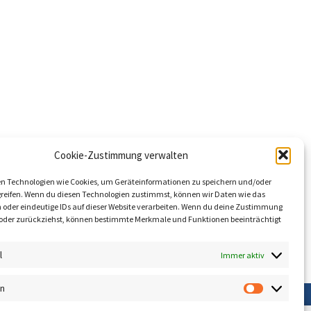
Cookie-Zustimmung verwalten
n Technologien wie Cookies, um Geräteinformationen zu speichern und/oder
reifen. Wenn du diesen Technologien zustimmst, können wir Daten wie das
n oder eindeutige IDs auf dieser Website verarbeiten. Wenn du deine Zustimmung
st oder zurückziehst, können bestimmte Merkmale und Funktionen beeinträchtigt
l
Immer aktiv
nnovation
en
Statistik
n und den eigenen