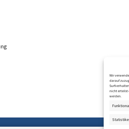
ung
Wir verwende
darauf zuzug
Surfverhalte
nicht erteil
werden.
Funktiona
Entrepreneurship und I
Statistik
Du möchtest Zukunft studiere