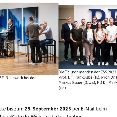
Die Teilnehmenden der ESS 2023
Prof. Dr. Frank Albe (li.), Prof. Dr.
ZE-Netzwerk bei der
Markus Bauer (3. v. r.), PD Dr. Mar
(re.)
tte bis zum
25. September 2025
per E-Mail beim
chool@pfh.de
. Wichtig ist, dass (neben