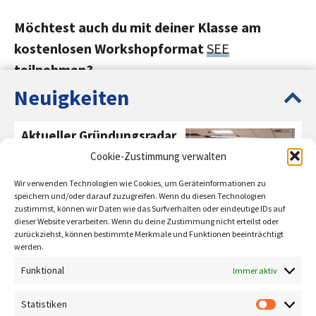
Möchtest auch du mit deiner Klasse am
kostenlosen Workshopformat
SEE
teilnehmen?
Neuigkeiten
Jetzt Kontakt aufnehmen!
Aktueller Gründungsradar
2024
Cookie-Zustimmung verwalten
PFH Göttingen gehört
Wir verwenden Technologien wie Cookies, um Geräteinformationen zu
bundesweit zur Spitze im
speichern und/oder darauf zuzugreifen. Wenn du diesen Technologien
zustimmst, können wir Daten wie das Surfverhalten oder eindeutige IDs auf
Hochschulranking des
dieser Website verarbeiten. Wenn du deine Zustimmung nicht erteilst oder
Gründungsradars.
zurückziehst, können bestimmte Merkmale und Funktionen beeinträchtigt
werden.
mehr erfahren
Funktional
Immer aktiv
Entrepreneurship und
Statistiken
Statisti
Innovation